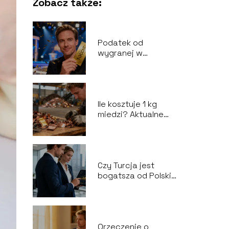
Zobacz także:
Podatek od
wygranej w
teleturnieju – ile
wynosi i jak go
rozliczyć?
Ile kosztuje 1 kg
miedzi? Aktualne
ceny skupu złomu
Czy Turcja jest
bogatsza od Polski?
Porównanie
gospodarek
Orzeczenie o