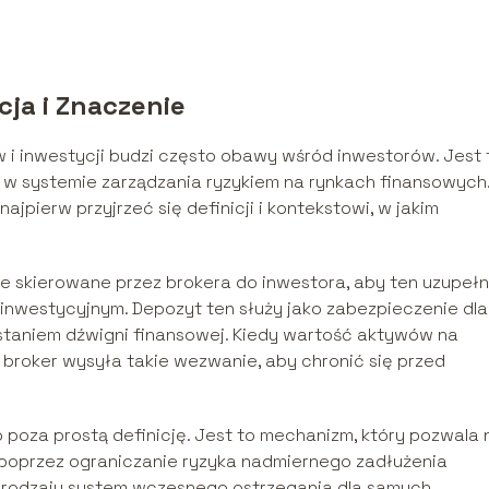
cja i Znaczenie
ów i inwestycji budzi często obawy wśród inwestorów. Jest 
ę w systemie zarządzania ryzykiem na rynkach finansowych
ajpierw przyjrzeć się definicji i kontekstowi, w jakim
ie skierowane przez brokera do inwestora, aby ten uzupełn
nwestycyjnym. Depozyt ten służy jako zabezpieczenie dla
staniem dźwigni finansowej. Kiedy wartość aktywów na
 broker wysyła takie wezwanie, aby chronić się przed
 poza prostą definicję. Jest to mechanizm, który pozwala 
 poprzez ograniczanie ryzyka nadmiernego zadłużenia
 rodzaju system wczesnego ostrzegania dla samych