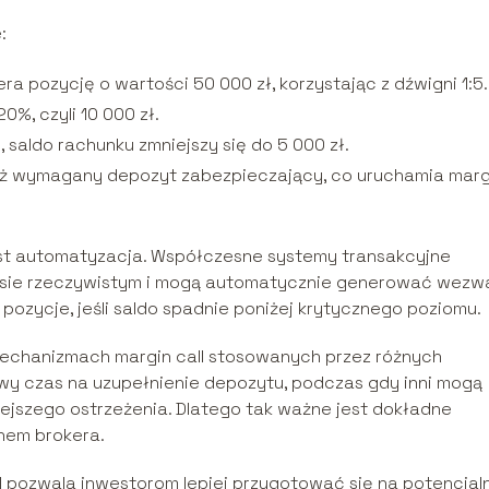
:
ra pozycję o wartości 50 000 zł, korzystając z dźwigni 1:5.
, czyli 10 000 zł.
, saldo rachunku zmniejszy się do 5 000 zł.
niż wymagany depozyt zabezpieczający, co uruchamia marg
st automatyzacja. Współczesne systemy transakcyjne
asie rzeczywistym i mogą automatycznie generować wezw
ozycje, jeśli saldo spadnie poniżej krytycznego poziomu.
echanizmach margin call stosowanych przez różnych
y czas na uzupełnienie depozytu, podczas gdy inni mogą
jszego ostrzeżenia. Dlatego tak ważne jest dokładne
nem brokera.
l pozwala inwestorom lepiej przygotować się na potencjal