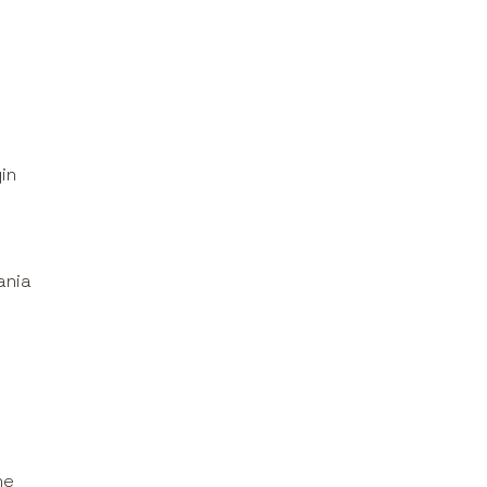
in
ania
ne