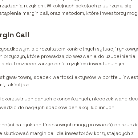
ządzania ryzykiem. W kolejnych sekcjach przyjrzymy się
stąpienia margin call, oraz metodom, które inwestorzy mog
gin Call
przypadkowym, ale rezultatem konkretnych sytuacji rynkowyc
h przyczyn, które prowadzą do wezwania do uzupełnienia
la skutecznego zarządzania ryzykiem inwestycyjnym.
jest gwałtowny spadek wartości aktywów w portfelu inwest
 takimi jak:
niekorzystnych danych ekonomicznych, nieoczekiwane dec
owadzić do nagłych spadków cen akcji lub innych
nności na rynkach finansowych mogą prowadzić do szybkic
 skutkować margin call dla inwestorów korzystających z