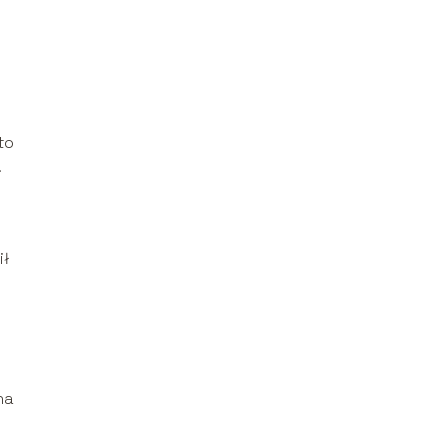
to
.
ił
na