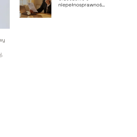
niepełnosprawności
w ciągu roku a ulga
rehabilitacyjna
wy
j.