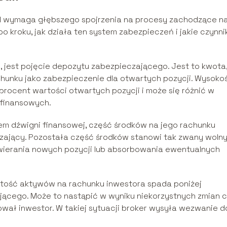
ll wymaga głębszego spojrzenia na procesy zachodzące n
o kroku, jak działa ten system zabezpieczeń i jakie czynni
, jest pojęcie depozytu zabezpieczającego. Jest to kwota
hunku jako zabezpieczenie dla otwartych pozycji. Wysoko
procent wartości otwartych pozycji i może się różnić w
 finansowych.
em dźwigni finansowej, część środków na jego rachunku
zający. Pozostała część środków stanowi tak zwany woln
wierania nowych pozycji lub absorbowania ewentualnych
rtość aktywów na rachunku inwestora spada poniżej
cego. Może to nastąpić w wyniku niekorzystnych zmian 
wał inwestor. W takiej sytuacji broker wysyła wezwanie d