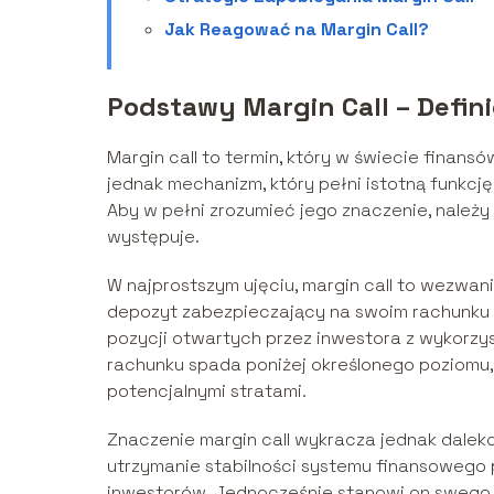
Jak Reagować na Margin Call?
Podstawy Margin Call – Defini
Margin call to termin, który w świecie finans
jednak mechanizm, który pełni istotną funkcj
Aby w pełni zrozumieć jego znaczenie, należy n
występuje.
W najprostszym ujęciu, margin call to wezwan
depozyt zabezpieczający na swoim rachunku i
pozycji otwartych przez inwestora z wykorzy
rachunku spada poniżej określonego poziomu,
potencjalnymi stratami.
Znaczenie margin call wykracza jednak daleko
utrzymanie stabilności systemu finansowego
inwestorów. Jednocześnie stanowi on swego