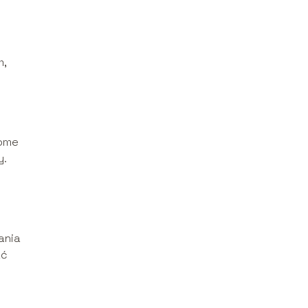
m,
dome
y.
ania
ać