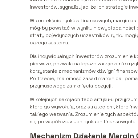
inwestorów, sygnalizując, że ich strategie 
W kontekście rynków finansowych, margin call
mógłby powstać w wyniku niewypłacalności po
straty pojedynczych uczestników rynku mogłyb
całego systemu.
Dla indywidualnych inwestorów zrozumienie ko
pierwsze, pozwala na lepsze zarządzanie ryzy
korzystanie z mechanizmów dźwigni finansowej
Po trzecie, znajomość zasad margin call pom
przymusowego zamknięcia pozycji.
W kolejnych sekcjach tego artykułu przyjrzymy
które go wywołują, oraz strategiom, które i
takiego wezwania. Zrozumienie tych aspektów
się po współczesnych rynkach finansowych.
Mechanizm Działania Margin C