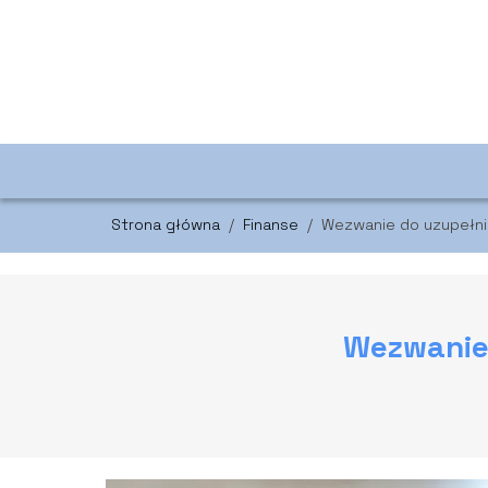
Strona główna
/
Finanse
/
Wezwanie do uzupełni
Wezwanie 