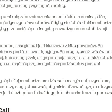
inwestycyjne mogą wymagać korekty.
 pełni rolę zabezpieczenia przed efektem domina, który
jedynczych inwestorów. Gdyby nie istniał taki mechaniz
y przenosić się na innych, prowadząc do destabilizacji
ncepcji margin call jest kluczowe z kilku powodów. Po
kiem w portfelu inwestycyjnym. Po drugie, umożliwia świa
, które mogą zwiększyć potencjalne zyski, ale także strat
aga uniknąć nieprzyjemnych niespodzianek w postaci
 się bliżej mechanizmom działania margin call, czynnikom,
nwestorzy mogą stosować, aby minimalizować ryzyko otrzym
 jest niezbędne dla każdego, kto chce skutecznie porusz
all