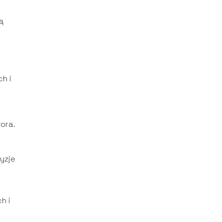
ą
h i
ora.
yzje
h i