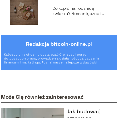
Co kupić na rocznicę
związku? Romantyczne i
praktyczne pomysły
Redakcja bitcoin-online.pl
Każdego dnia chcemy dostarczać Ci wiedzy i porad
dotyczących pracy, prowadzenia działalności, zarządzania
finansami i marketingu. Poznaj nasze najlepsze wskazówki!
Może Cię również zainteresować
Jak budować