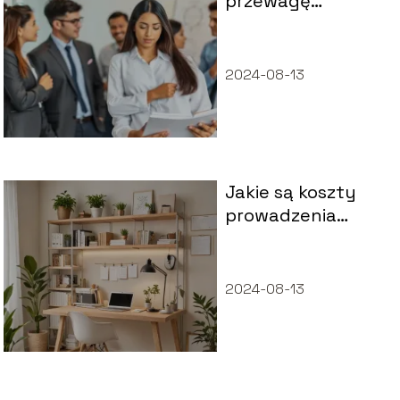
przewagę
konkurencyjną w
biznesie?
Sprawdzone
2024-08-13
metody
Jakie są koszty
prowadzenia
jednoosobowej
działalności
gospodarczej?
2024-08-13