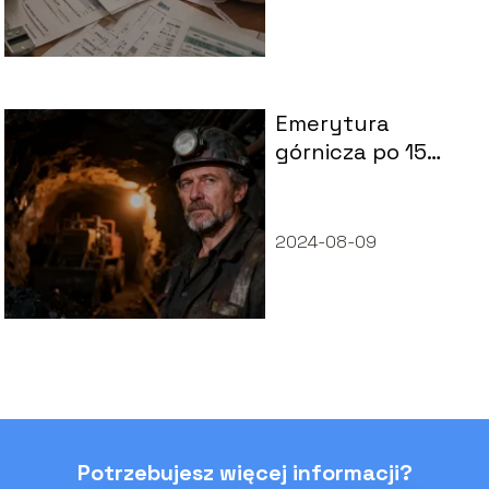
Emerytura
górnicza po 15
latach pracy –
komu
przysługuje?
2024-08-09
Potrzebujesz więcej informacji?