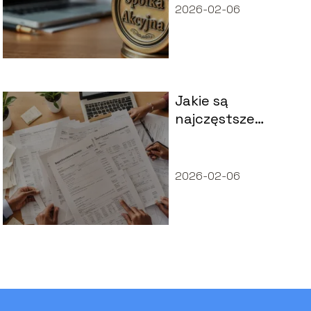
2026-02-06
Jakie są
najczęstsze
pytania
dotyczące
kredytu
2026-02-06
konsolidacyjnego?