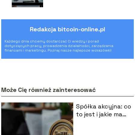
informacje dla
przedsiębiorców
Redakcja bitcoin-online.pl
Każdego dnia chcemy dostarczać Ci wiedzy i porad
dotyczących pracy, prowadzenia działalności, zarządzania
finansami i marketingu. Poznaj nasze najlepsze wskazówki!
Może Cię również zainteresować
Spółka akcyjna: co
to jest i jakie ma
cechy?